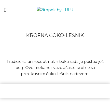
KROFNA ČOKO-LEŠNIK
Tradicionalan recept naših baka sada je postao još
bolji. Ove mekane i vazdušaste krofne sa
preukusnim čoko-lešnik nadevom.