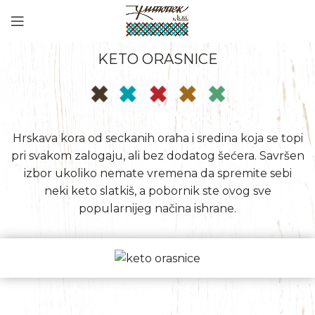
KETO ORASNICE
Hrskava kora od seckanih oraha i sredina koja se topi
pri svakom zalogaju, ali bez dodatog šećera. Savršen
izbor ukoliko nemate vremena da spremite sebi
neki keto slatkiš, a pobornik ste ovog sve
popularnijeg načina ishrane.